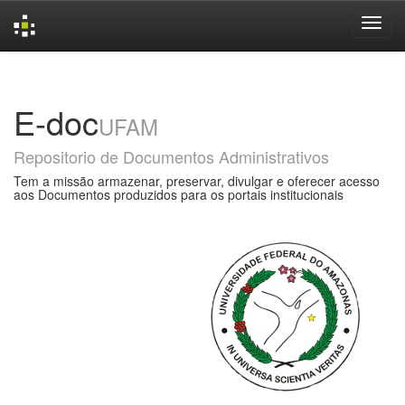
Skip
navigation
E-doc
UFAM
Repositorio de Documentos Administrativos
Tem a missão armazenar, preservar, divulgar e oferecer acesso
aos Documentos produzidos para os portais institucionais