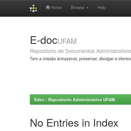
Home
Browse
Help
Skip
navigation
E-doc
UFAM
Repositorio de Documentos Administrativo
Tem a missão armazenar, preservar, divulgar e oferec
Edoc - Repositorio Administrativo UFAM
No Entries in Index