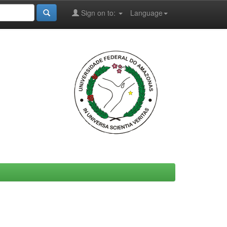
Sign on to:
Language