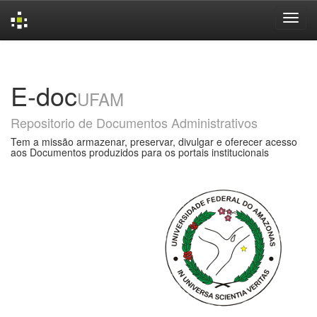
Skip
navigation
E-doc
UFAM
Repositorio de Documentos Administrativos
Tem a missão armazenar, preservar, divulgar e oferecer acesso
aos Documentos produzidos para os portais institucionais