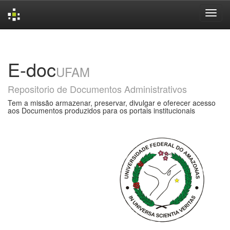
Skip
navigation
E-doc
UFAM
Repositorio de Documentos Administrativos
Tem a missão armazenar, preservar, divulgar e oferecer acesso
aos Documentos produzidos para os portais institucionais