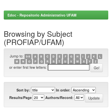
Edoc - Repositorio Administrativo UFAM
Browsing by Subject
(PROFIAP/UFAM)
Jump to:
0-9
A
B
C
D
E
F
G
H
I
J
K
L
M
N
O
P
Q
R
S
T
U
V
W
X
Y
Z
or enter first few letters:
Sort by:
In order:
Results/Page
Authors/Record: