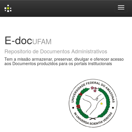
Skip
navigation
E-doc
UFAM
Repositorio de Documentos Administrativos
Tem a missão armazenar, preservar, divulgar e oferecer acesso
aos Documentos produzidos para os portais institucionais