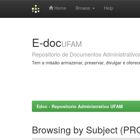
Home
Browse
Help
Skip
navigation
E-doc
UFAM
Repositorio de Documentos Administrativo
Tem a missão armazenar, preservar, divulgar e oferec
Edoc - Repositorio Administrativo UFAM
Browsing by Subject (P