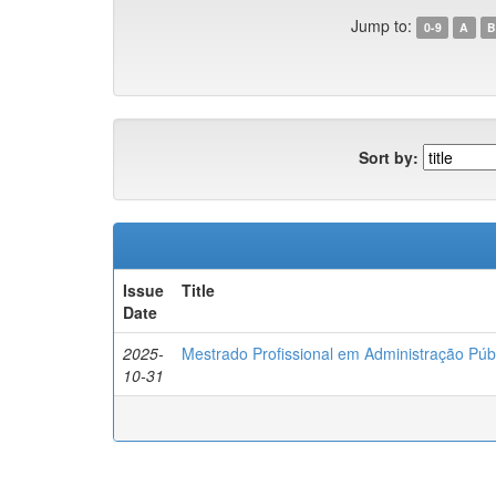
Jump to:
0-9
A
B
Sort by:
Issue
Title
Date
2025-
Mestrado Profissional em Administração P
10-31