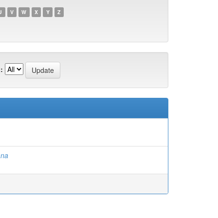
U
V
W
X
Y
Z
:
ana