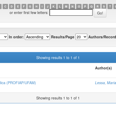
C
D
E
F
G
H
I
J
K
L
M
N
O
P
Q
R
S
T
or enter first few letters:
In order:
Results/Page
Authors/Record
Showing results 1 to 1 of 1
Author(s)
ública (PROFIAP/UFAM)
Lessa, Mari
Showing results 1 to 1 of 1