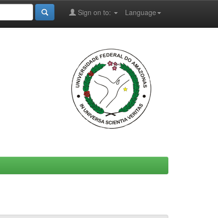
Sign on to:
Language