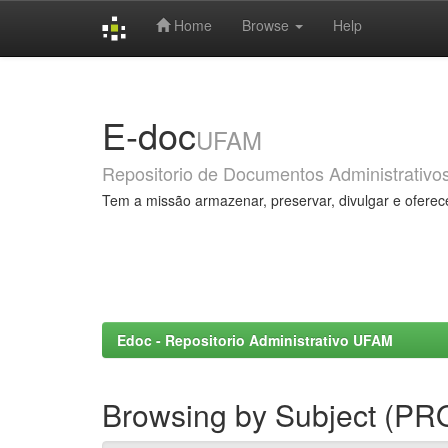
Home
Browse
Help
Skip
navigation
E-doc
UFAM
Repositorio de Documentos Administrativo
Tem a missão armazenar, preservar, divulgar e oferec
Edoc - Repositorio Administrativo UFAM
Browsing by Subject (P