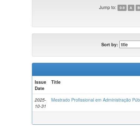
Jump to:
0-9
A
B
Sort by:
Issue
Title
Date
2025-
Mestrado Profissional em Administração P
10-31