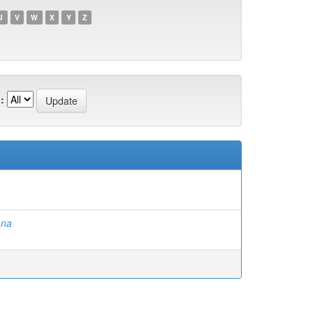
U
V
W
X
Y
Z
:
ana