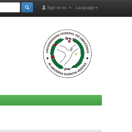
Sign on to:
Language