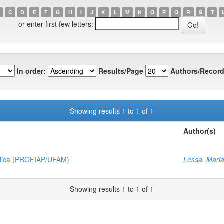
C
D
E
F
G
H
I
J
K
L
M
N
O
P
Q
R
S
T
or enter first few letters:
In order:
Results/Page
Authors/Record
Showing results 1 to 1 of 1
Author(s)
ública (PROFIAP/UFAM)
Lessa, Mari
Showing results 1 to 1 of 1