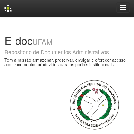
Skip
navigation
E-doc
UFAM
Repositorio de Documentos Administrativos
Tem a missão armazenar, preservar, divulgar e oferecer acesso
aos Documentos produzidos para os portais institucionais