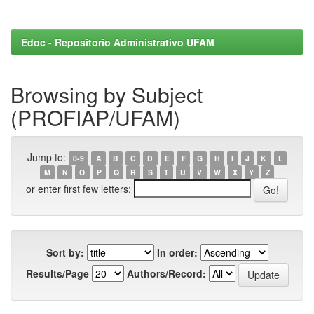
Edoc - Repositorio Administrativo UFAM
Browsing by Subject
(PROFIAP/UFAM)
Jump to:
0-9
A
B
C
D
E
F
G
H
I
J
K
L
M
N
O
P
Q
R
S
T
U
V
W
X
Y
Z
or enter first few letters:
Sort by:
In order:
Results/Page
Authors/Record: