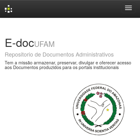
Skip
navigation
E-doc
UFAM
Repositorio de Documentos Administrativos
Tem a missão armazenar, preservar, divulgar e oferecer acesso
aos Documentos produzidos para os portais institucionais