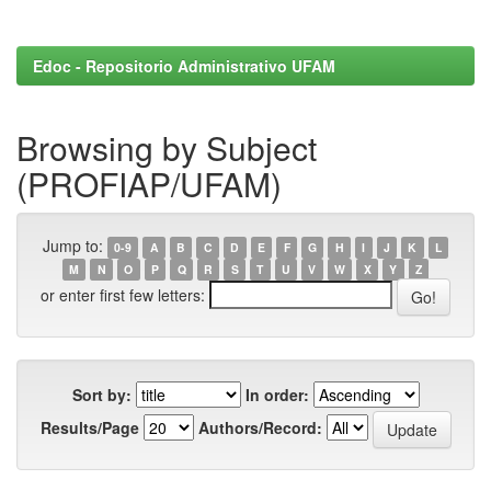
Edoc - Repositorio Administrativo UFAM
Browsing by Subject
(PROFIAP/UFAM)
Jump to:
0-9
A
B
C
D
E
F
G
H
I
J
K
L
M
N
O
P
Q
R
S
T
U
V
W
X
Y
Z
or enter first few letters:
Sort by:
In order:
Results/Page
Authors/Record: