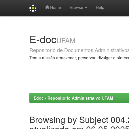
Home
Browse
Help
Skip
navigation
E-doc
UFAM
Repositorio de Documentos Administrativo
Tem a missão armazenar, preservar, divulgar e oferec
Edoc - Repositorio Administrativo UFAM
Browsing by Subject 004
atualizado em 06.05.202