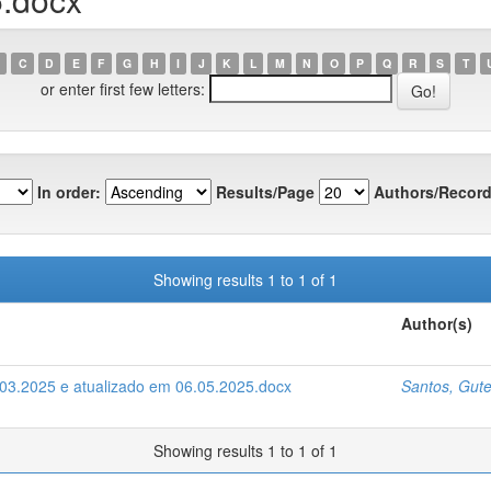
C
D
E
F
G
H
I
J
K
L
M
N
O
P
Q
R
S
T
or enter first few letters:
In order:
Results/Page
Authors/Record
Showing results 1 to 1 of 1
Author(s)
03.2025 e atualizado em 06.05.2025.docx
Santos, Gut
Showing results 1 to 1 of 1