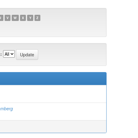
U
V
W
X
Y
Z
:
emberg