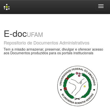
Skip
navigation
E-doc
UFAM
Repositorio de Documentos Administrativos
Tem a missão armazenar, preservar, divulgar e oferecer acesso
aos Documentos produzidos para os portais institucionais