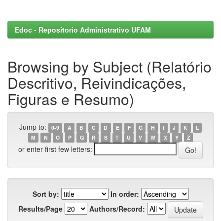
Edoc - Repositorio Administrativo UFAM
Browsing by Subject (Relatório
Descritivo, Reivindicações,
Figuras e Resumo)
Jump to:
0-9
A
B
C
D
E
F
G
H
I
J
K
L
M
N
O
P
Q
R
S
T
U
V
W
X
Y
Z
or enter first few letters:
Sort by:
In order:
Results/Page
Authors/Record: