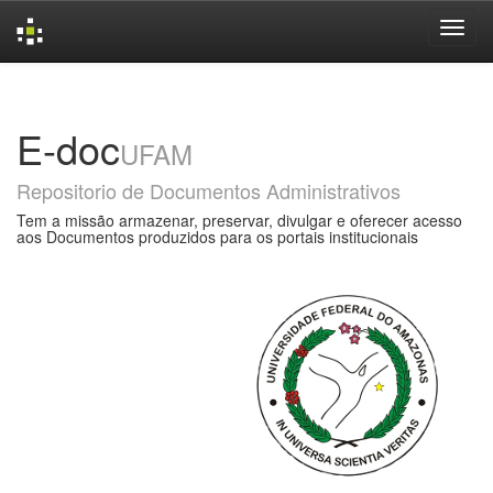
Skip
navigation
E-doc
UFAM
Repositorio de Documentos Administrativos
Tem a missão armazenar, preservar, divulgar e oferecer acesso
aos Documentos produzidos para os portais institucionais