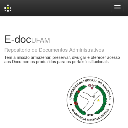
Skip
navigation
E-doc
UFAM
Repositorio de Documentos Administrativos
Tem a missão armazenar, preservar, divulgar e oferecer acesso
aos Documentos produzidos para os portais institucionais