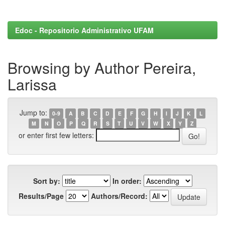
Edoc - Repositorio Administrativo UFAM
Browsing by Author Pereira,
Larissa
Jump to:
0-9
A
B
C
D
E
F
G
H
I
J
K
L
M
N
O
P
Q
R
S
T
U
V
W
X
Y
Z
or enter first few letters:
Sort by:
In order:
Results/Page
Authors/Record: