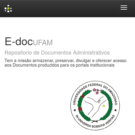
Skip
navigation
E-doc
UFAM
Repositorio de Documentos Administrativos
Tem a missão armazenar, preservar, divulgar e oferecer acesso
aos Documentos produzidos para os portais institucionais