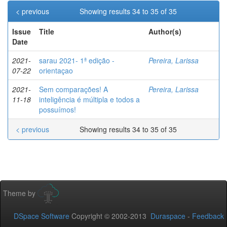
< previous
Showing results 34 to 35 of 35
Issue
Title
Author(s)
Date
2021-
sarau 2021- 1ª edição -
Pereira, Larissa
07-22
orientaçao
2021-
Sem comparações! A
Pereira, Larissa
11-18
inteligência é múltipla e todos a
possuímos!
< previous
Showing results 34 to 35 of 35
Theme by
DSpace Software
Copyright © 2002-2013
Duraspace
-
Feedback