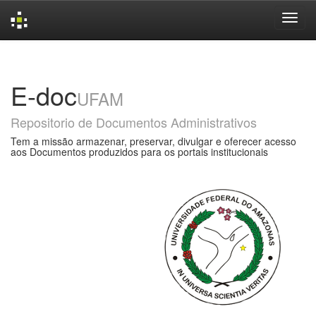
Skip
navigation
E-doc
UFAM
Repositorio de Documentos Administrativos
Tem a missão armazenar, preservar, divulgar e oferecer acesso
aos Documentos produzidos para os portais institucionais