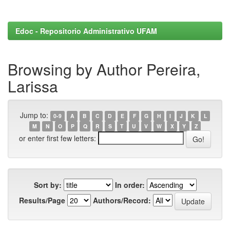
Edoc - Repositorio Administrativo UFAM
Browsing by Author Pereira,
Larissa
Jump to:
0-9
A
B
C
D
E
F
G
H
I
J
K
L
M
N
O
P
Q
R
S
T
U
V
W
X
Y
Z
or enter first few letters:
Sort by:
In order:
Results/Page
Authors/Record: