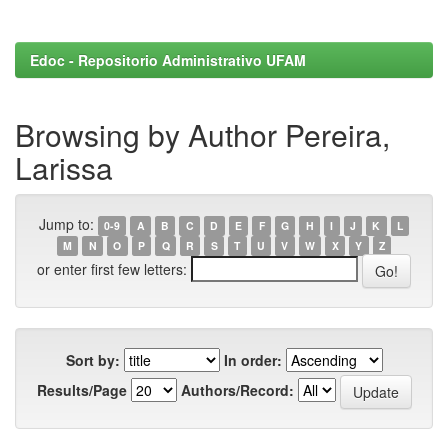
Edoc - Repositorio Administrativo UFAM
Browsing by Author Pereira,
Larissa
Jump to:
0-9
A
B
C
D
E
F
G
H
I
J
K
L
M
N
O
P
Q
R
S
T
U
V
W
X
Y
Z
or enter first few letters:
Sort by:
In order:
Results/Page
Authors/Record: