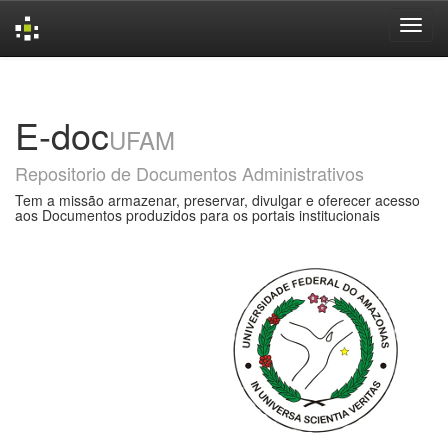
Skip
navigation
E-doc
UFAM
Repositorio de Documentos Administrativos
Tem a missão armazenar, preservar, divulgar e oferecer acesso
aos Documentos produzidos para os portais institucionais