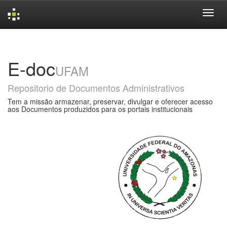
Skip
navigation
E-doc
UFAM
Repositorio de Documentos Administrativos
Tem a missão armazenar, preservar, divulgar e oferecer acesso
aos Documentos produzidos para os portais institucionais