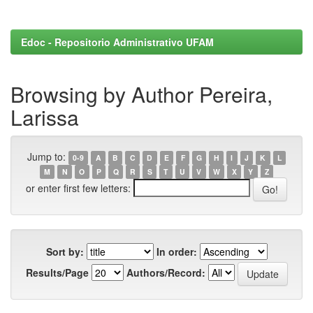
Edoc - Repositorio Administrativo UFAM
Browsing by Author Pereira,
Larissa
Jump to:
0-9
A
B
C
D
E
F
G
H
I
J
K
L
M
N
O
P
Q
R
S
T
U
V
W
X
Y
Z
or enter first few letters:
Sort by:
In order:
Results/Page
Authors/Record: