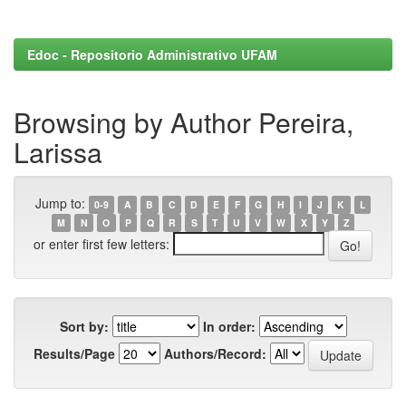
Edoc - Repositorio Administrativo UFAM
Browsing by Author Pereira,
Larissa
Jump to:
0-9
A
B
C
D
E
F
G
H
I
J
K
L
M
N
O
P
Q
R
S
T
U
V
W
X
Y
Z
or enter first few letters:
Sort by:
In order:
Results/Page
Authors/Record: