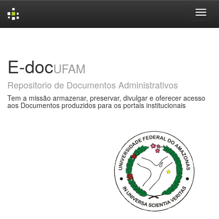
Skip
navigation
E-doc
UFAM
Repositorio de Documentos Administrativos
Tem a missão armazenar, preservar, divulgar e oferecer acesso
aos Documentos produzidos para os portais institucionais