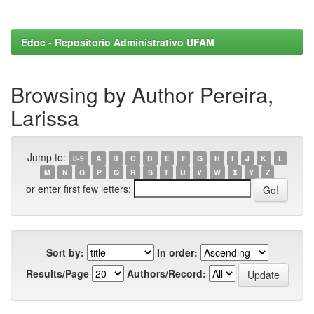
Edoc - Repositorio Administrativo UFAM
Browsing by Author Pereira,
Larissa
Jump to:
0-9
A
B
C
D
E
F
G
H
I
J
K
L
M
N
O
P
Q
R
S
T
U
V
W
X
Y
Z
or enter first few letters:
Sort by:
In order:
Results/Page
Authors/Record: