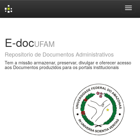
Skip
navigation
E-doc
UFAM
Repositorio de Documentos Administrativos
Tem a missão armazenar, preservar, divulgar e oferecer acesso
aos Documentos produzidos para os portais institucionais