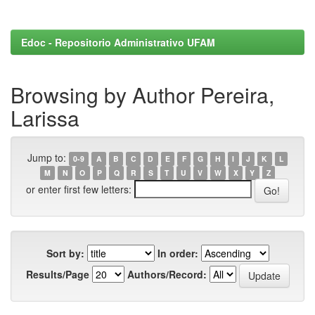
Edoc - Repositorio Administrativo UFAM
Browsing by Author Pereira,
Larissa
Jump to:
0-9
A
B
C
D
E
F
G
H
I
J
K
L
M
N
O
P
Q
R
S
T
U
V
W
X
Y
Z
or enter first few letters:
Sort by:
In order:
Results/Page
Authors/Record: