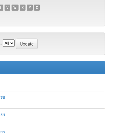
U
V
W
X
Y
Z
:
ssa
ssa
ssa