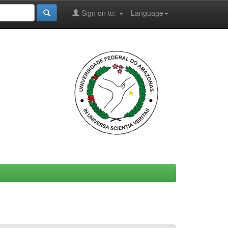
Sign on to:
Language