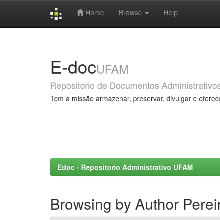
Home
Browse
Help
Skip
navigation
E-doc
UFAM
Repositorio de Documentos Administrativo
Tem a missão armazenar, preservar, divulgar e oferec
Edoc - Repositorio Administrativo UFAM
Browsing by Author Pereir