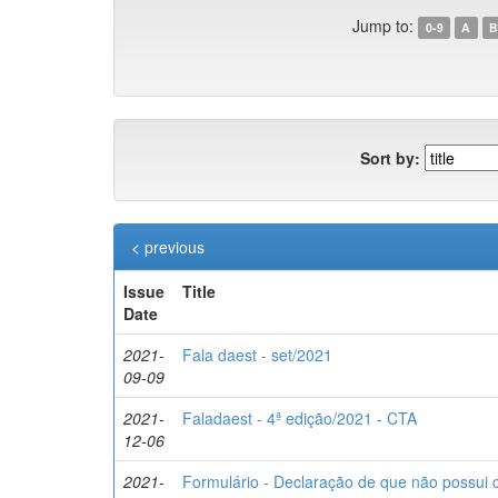
Jump to:
0-9
A
B
Sort by:
< previous
Issue
Title
Date
2021-
Fala daest - set/2021
09-09
2021-
Faladaest - 4ª edição/2021 - CTA
12-06
2021-
Formulário - Declaração de que não possui 