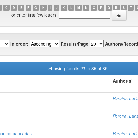
C
D
E
F
G
H
I
J
K
L
M
N
O
P
Q
R
S
T
or enter first few letters:
In order:
Results/Page
Authors/Record
Showing results 23 to 35 of 35
Author(s)
Pereira, Lari
Pereira, Lari
contas bancárias
Pereira, Lari