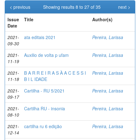
< previous
Showing results 8 to 27 of 35
next >
Issue
Title
Author(s)
Date
2021-
ata editais 2021
Pereira, Larissa
09-30
2021-
Auxilio de volta p ufam
Pereira, Larissa
11-19
2021-
B A R R E I R A S À A C E S S I
Pereira, Larissa
11-18
B I L IDADE
2021-
Cartilha - RU 5/2021
Pereira, Larissa
09-17
2021-
Cartilha RU - insonia
Pereira, Larissa
08-10
2021-
cartilha ru 6 edição
Pereira, Larissa
12-14