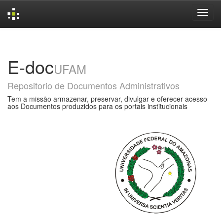
Skip
navigation
E-doc
UFAM
Repositorio de Documentos Administrativos
Tem a missão armazenar, preservar, divulgar e oferecer acesso
aos Documentos produzidos para os portais institucionais