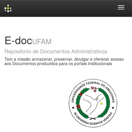
Skip
navigation
E-doc
UFAM
Repositorio de Documentos Administrativos
Tem a missão armazenar, preservar, divulgar e oferecer acesso
aos Documentos produzidos para os portais institucionais