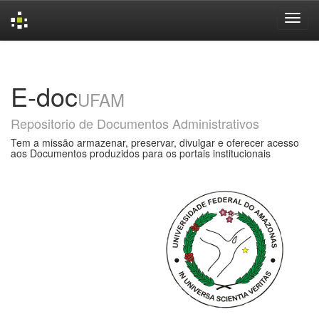
Skip
navigation
E-doc
UFAM
Repositorio de Documentos Administrativos
Tem a missão armazenar, preservar, divulgar e oferecer acesso
aos Documentos produzidos para os portais institucionais