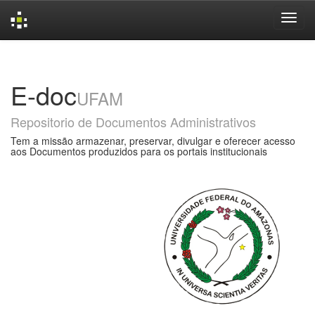
Skip
navigation
E-doc
UFAM
Repositorio de Documentos Administrativos
Tem a missão armazenar, preservar, divulgar e oferecer acesso
aos Documentos produzidos para os portais institucionais