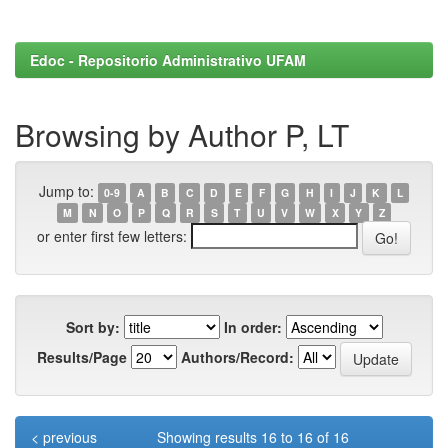
Edoc - Repositorio Administrativo UFAM
Browsing by Author P, LT
Jump to:
0-9
A
B
C
D
E
F
G
H
I
J
K
L
M
N
O
P
Q
R
S
T
U
V
W
X
Y
Z
or enter first few letters:
Sort by:
In order:
Results/Page
Authors/Record:
< previous
Showing results 16 to 16 of 16