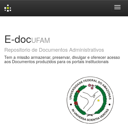
Skip
navigation
E-doc
UFAM
Repositorio de Documentos Administrativos
Tem a missão armazenar, preservar, divulgar e oferecer acesso
aos Documentos produzidos para os portais institucionais