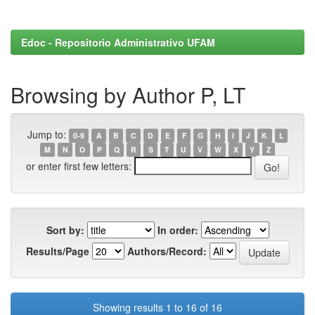
Edoc - Repositorio Administrativo UFAM
Browsing by Author P, LT
Jump to:
0-9
A
B
C
D
E
F
G
H
I
J
K
L
M
N
O
P
Q
R
S
T
U
V
W
X
Y
Z
or enter first few letters:
Sort by:
In order:
Results/Page
Authors/Record:
Showing results 1 to 16 of 16