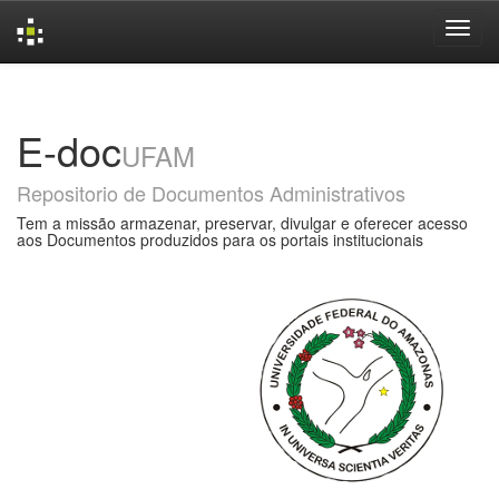
Skip
navigation
E-doc
UFAM
Repositorio de Documentos Administrativos
Tem a missão armazenar, preservar, divulgar e oferecer acesso
aos Documentos produzidos para os portais institucionais