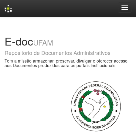
Skip
navigation
E-doc
UFAM
Repositorio de Documentos Administrativos
Tem a missão armazenar, preservar, divulgar e oferecer acesso
aos Documentos produzidos para os portais institucionais