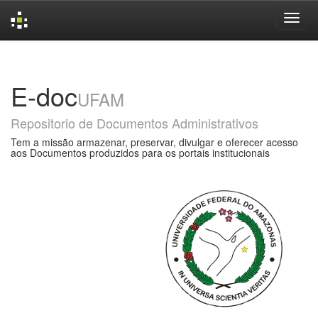
Skip
navigation
E-doc
UFAM
Repositorio de Documentos Administrativos
Tem a missão armazenar, preservar, divulgar e oferecer acesso
aos Documentos produzidos para os portais institucionais