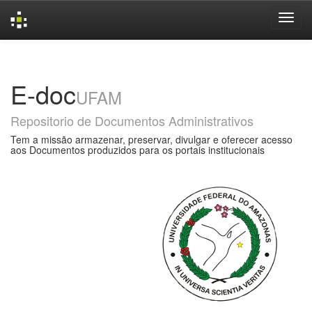
Skip
navigation
E-doc
UFAM
Repositorio de Documentos Administrativos
Tem a missão armazenar, preservar, divulgar e oferecer acesso
aos Documentos produzidos para os portais institucionais