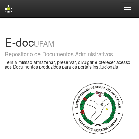
Skip
navigation
E-doc
UFAM
Repositorio de Documentos Administrativos
Tem a missão armazenar, preservar, divulgar e oferecer acesso
aos Documentos produzidos para os portais institucionais