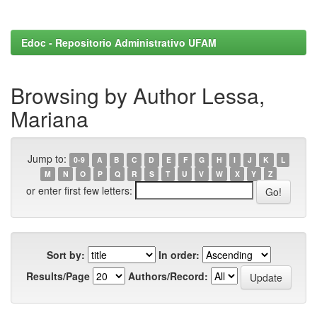
Edoc - Repositorio Administrativo UFAM
Browsing by Author Lessa,
Mariana
Jump to:
0-9
A
B
C
D
E
F
G
H
I
J
K
L
M
N
O
P
Q
R
S
T
U
V
W
X
Y
Z
or enter first few letters:
Sort by:
In order:
Results/Page
Authors/Record: