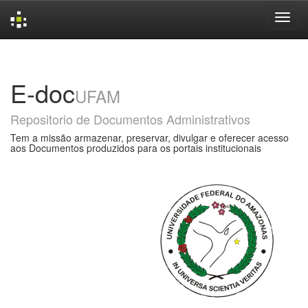
Skip
navigation
E-doc
UFAM
Repositorio de Documentos Administrativos
Tem a missão armazenar, preservar, divulgar e oferecer acesso
aos Documentos produzidos para os portais institucionais