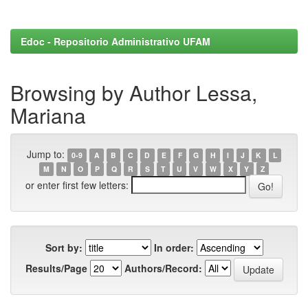
Edoc - Repositorio Administrativo UFAM
Browsing by Author Lessa,
Mariana
Jump to:
0-9
A
B
C
D
E
F
G
H
I
J
K
L
M
N
O
P
Q
R
S
T
U
V
W
X
Y
Z
or enter first few letters:
Sort by:
In order:
Results/Page
Authors/Record: