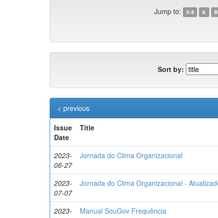
Jump to:
0-9
A
B
Sort by:
< previous
Issue
Title
Date
2023-
Jornada do Clima Organizacional
06-27
2023-
Jornada do Clima Organizacional - Atualizad
07-07
2023-
Manual SouGov Frequência