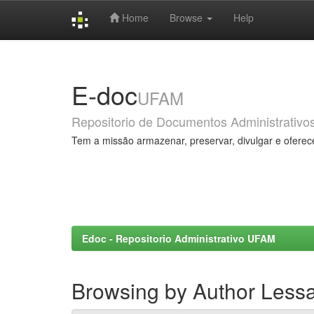
Home
Browse
Help
Skip
navigation
E-doc
UFAM
Repositorio de Documentos Administrativo
Tem a missão armazenar, preservar, divulgar e oferec
Edoc - Repositorio Administrativo UFAM
Browsing by Author Less