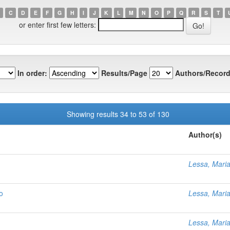
C
D
E
F
G
H
I
J
K
L
M
N
O
P
Q
R
S
T
or enter first few letters:
In order:
Results/Page
Authors/Record
Showing results 34 to 53 of 130
Author(s)
Lessa, Mari
o
Lessa, Mari
Lessa, Mari