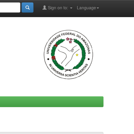
Sign on to:
Language