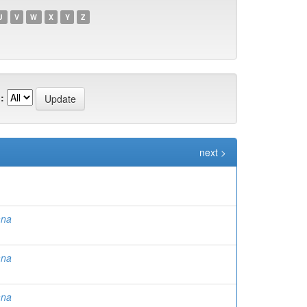
U
V
W
X
Y
Z
:
next >
ana
ana
ana