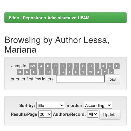
Edoc - Repositorio Administrativo UFAM
Browsing by Author Lessa,
Mariana
Jump to:
0-9
A
B
C
D
E
F
G
H
I
J
K
L
M
N
O
P
Q
R
S
T
U
V
W
X
Y
Z
or enter first few letters:
Sort by:
In order:
Results/Page
Authors/Record: