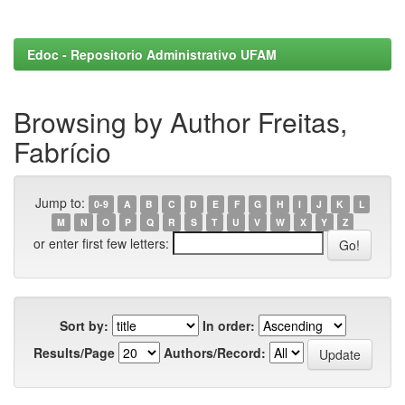
Edoc - Repositorio Administrativo UFAM
Browsing by Author Freitas,
Fabrício
Jump to:
0-9
A
B
C
D
E
F
G
H
I
J
K
L
M
N
O
P
Q
R
S
T
U
V
W
X
Y
Z
or enter first few letters:
Sort by:
In order:
Results/Page
Authors/Record: