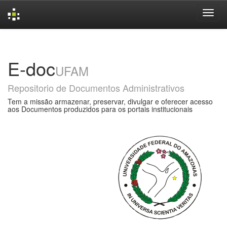
Skip
navigation
E-doc
UFAM
Repositorio de Documentos Administrativos
Tem a missão armazenar, preservar, divulgar e oferecer acesso
aos Documentos produzidos para os portais institucionais