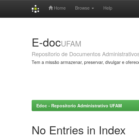
Home
Browse
Help
Skip
navigation
E-doc
UFAM
Repositorio de Documentos Administrativo
Tem a missão armazenar, preservar, divulgar e oferec
Edoc - Repositorio Administrativo UFAM
No Entries in Index