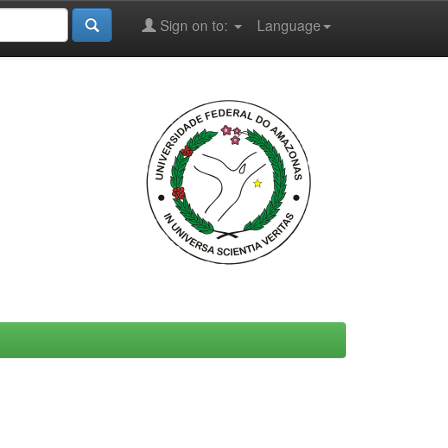
Sign on to:
Language