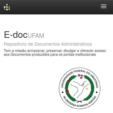
Skip
navigation
E-doc
UFAM
Repositorio de Documentos Administrativos
Tem a missão armazenar, preservar, divulgar e oferecer acesso
aos Documentos produzidos para os portais institucionais