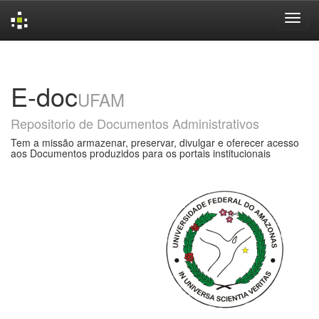
Skip
navigation
E-doc
UFAM
Repositorio de Documentos Administrativos
Tem a missão armazenar, preservar, divulgar e oferecer acesso
aos Documentos produzidos para os portais institucionais