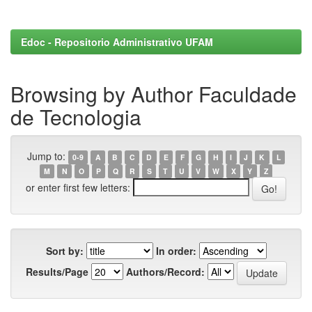
Edoc - Repositorio Administrativo UFAM
Browsing by Author Faculdade
de Tecnologia
Jump to:
0-9
A
B
C
D
E
F
G
H
I
J
K
L
M
N
O
P
Q
R
S
T
U
V
W
X
Y
Z
or enter first few letters:
Sort by:
In order:
Results/Page
Authors/Record: