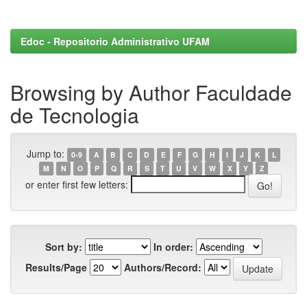
Edoc - Repositorio Administrativo UFAM
Browsing by Author Faculdade
de Tecnologia
Jump to:
0-9
A
B
C
D
E
F
G
H
I
J
K
L
M
N
O
P
Q
R
S
T
U
V
W
X
Y
Z
or enter first few letters:
Sort by:
In order:
Results/Page
Authors/Record: