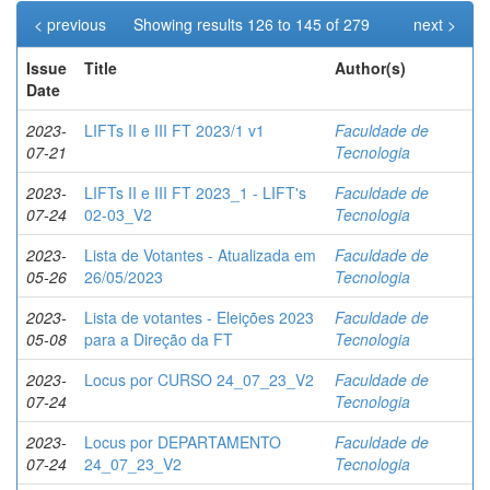
< previous
Showing results 126 to 145 of 279
next >
Issue
Title
Author(s)
Date
2023-
LIFTs II e III FT 2023/1 v1
Faculdade de
07-21
Tecnologia
2023-
LIFTs II e III FT 2023_1 - LIFT's
Faculdade de
07-24
02-03_V2
Tecnologia
2023-
Lista de Votantes - Atualizada em
Faculdade de
05-26
26/05/2023
Tecnologia
2023-
Lista de votantes - Eleições 2023
Faculdade de
05-08
para a Direção da FT
Tecnologia
2023-
Locus por CURSO 24_07_23_V2
Faculdade de
07-24
Tecnologia
2023-
Locus por DEPARTAMENTO
Faculdade de
07-24
24_07_23_V2
Tecnologia