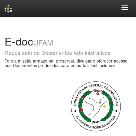
Skip
navigation
E-doc
UFAM
Repositorio de Documentos Administrativos
Tem a missão armazenar, preservar, divulgar e oferecer acesso
aos Documentos produzidos para os portais institucionais