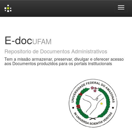
Skip
navigation
E-doc
UFAM
Repositorio de Documentos Administrativos
Tem a missão armazenar, preservar, divulgar e oferecer acesso
aos Documentos produzidos para os portais institucionais