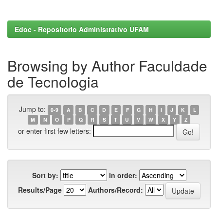
Edoc - Repositorio Administrativo UFAM
Browsing by Author Faculdade
de Tecnologia
Jump to:
0-9
A
B
C
D
E
F
G
H
I
J
K
L
M
N
O
P
Q
R
S
T
U
V
W
X
Y
Z
or enter first few letters:
Sort by:
In order:
Results/Page
Authors/Record: