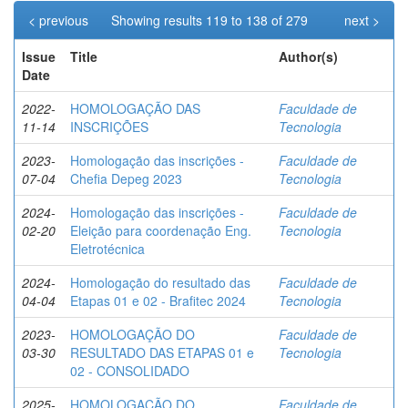
< previous
Showing results 119 to 138 of 279
next >
Issue
Title
Author(s)
Date
2022-
HOMOLOGAÇÃO DAS
Faculdade de
11-14
INSCRIÇÕES
Tecnologia
2023-
Homologação das inscrições -
Faculdade de
07-04
Chefia Depeg 2023
Tecnologia
2024-
Homologação das inscrições -
Faculdade de
02-20
Eleição para coordenação Eng.
Tecnologia
Eletrotécnica
2024-
Homologação do resultado das
Faculdade de
04-04
Etapas 01 e 02 - Brafitec 2024
Tecnologia
2023-
HOMOLOGAÇÃO DO
Faculdade de
03-30
RESULTADO DAS ETAPAS 01 e
Tecnologia
02 - CONSOLIDADO
2025-
HOMOLOGAÇÃO DO
Faculdade de