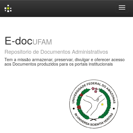
Skip
navigation
E-doc
UFAM
Repositorio de Documentos Administrativos
Tem a missão armazenar, preservar, divulgar e oferecer acesso
aos Documentos produzidos para os portais institucionais