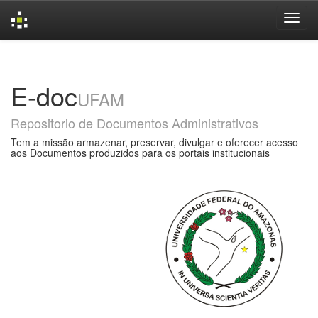
Skip
navigation
E-doc
UFAM
Repositorio de Documentos Administrativos
Tem a missão armazenar, preservar, divulgar e oferecer acesso
aos Documentos produzidos para os portais institucionais