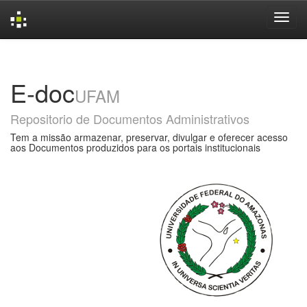
Skip
navigation
E-doc
UFAM
Repositorio de Documentos Administrativos
Tem a missão armazenar, preservar, divulgar e oferecer acesso
aos Documentos produzidos para os portais institucionais