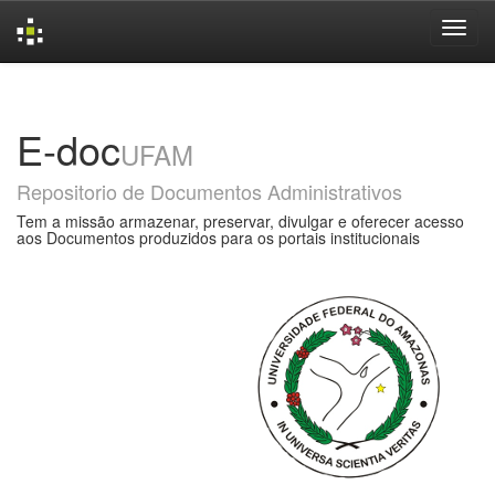
Skip
navigation
E-doc
UFAM
Repositorio de Documentos Administrativos
Tem a missão armazenar, preservar, divulgar e oferecer acesso
aos Documentos produzidos para os portais institucionais