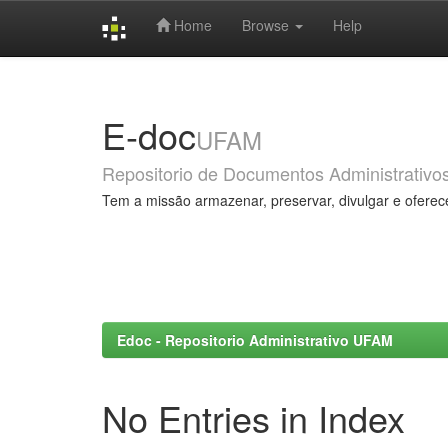
Home
Browse
Help
Skip
navigation
E-doc
UFAM
Repositorio de Documentos Administrativo
Tem a missão armazenar, preservar, divulgar e oferec
Edoc - Repositorio Administrativo UFAM
No Entries in Index