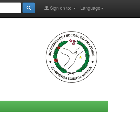
Sign on to:
Language