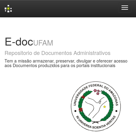
Skip
navigation
E-doc
UFAM
Repositorio de Documentos Administrativos
Tem a missão armazenar, preservar, divulgar e oferecer acesso
aos Documentos produzidos para os portais institucionais