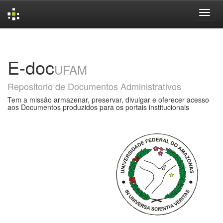
Skip
navigation
E-doc
UFAM
Repositorio de Documentos Administrativos
Tem a missão armazenar, preservar, divulgar e oferecer acesso
aos Documentos produzidos para os portais institucionais