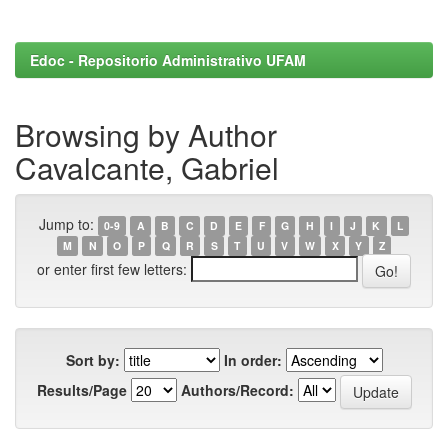
Edoc - Repositorio Administrativo UFAM
Browsing by Author
Cavalcante, Gabriel
Jump to:
0-9
A
B
C
D
E
F
G
H
I
J
K
L
M
N
O
P
Q
R
S
T
U
V
W
X
Y
Z
or enter first few letters:
Sort by:
In order:
Results/Page
Authors/Record: