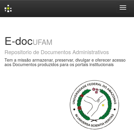
Skip
navigation
E-doc
UFAM
Repositorio de Documentos Administrativos
Tem a missão armazenar, preservar, divulgar e oferecer acesso
aos Documentos produzidos para os portais institucionais