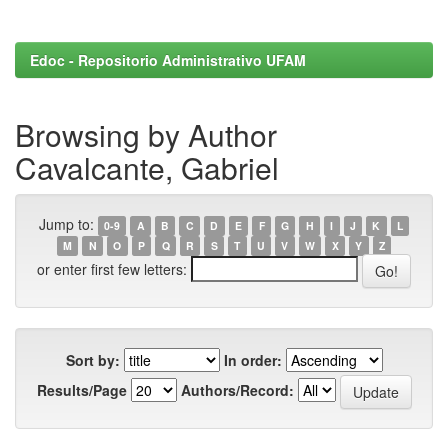
Edoc - Repositorio Administrativo UFAM
Browsing by Author
Cavalcante, Gabriel
Jump to:
0-9
A
B
C
D
E
F
G
H
I
J
K
L
M
N
O
P
Q
R
S
T
U
V
W
X
Y
Z
or enter first few letters:
Sort by:
In order:
Results/Page
Authors/Record: