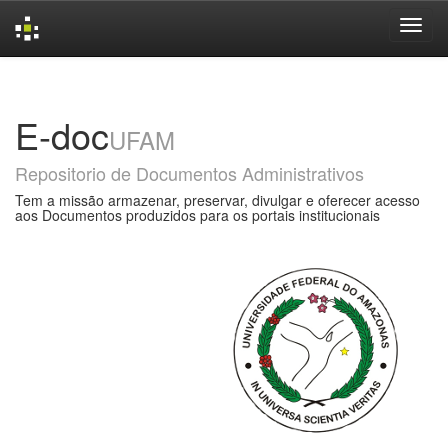
Skip
navigation
E-doc
UFAM
Repositorio de Documentos Administrativos
Tem a missão armazenar, preservar, divulgar e oferecer acesso
aos Documentos produzidos para os portais institucionais