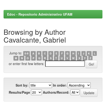
Edoc - Repositorio Administrativo UFAM
Browsing by Author
Cavalcante, Gabriel
Jump to:
0-9
A
B
C
D
E
F
G
H
I
J
K
L
M
N
O
P
Q
R
S
T
U
V
W
X
Y
Z
or enter first few letters:
Sort by:
In order:
Results/Page
Authors/Record: