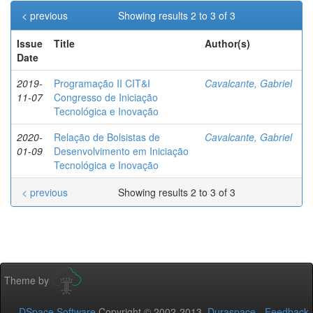
< previous
Showing results 2 to 3 of 3
Issue
Title
Author(s)
Date
2019-
Programação II CIT&I
Cavalcante, Gabriel
11-07
Congresso de Iniciação
Tecnológica e Inovação
2020-
Relação de Bolsistas de
Cavalcante, Gabriel
01-09
Desenvolvimento em Iniciação
Tecnológica e Inovação
< previous
Showing results 2 to 3 of 3
Theme by
DSpace Software
Copyright © 2002-2013
Duraspace
-
Feedback